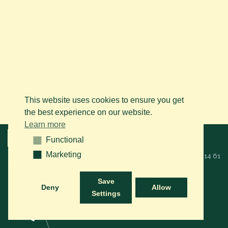
This website uses cookies to ensure you get
the best experience on our website.
Learn more
Menu
Functional
Functional
Marketing
Marketing
© 2026 BAPS vzw. Alle rechten voorbehouden. Bel ons op
+32 (0)14 61
76 09
of via mail:
info@arabianhorse.be
Save
Deny
Allow
Settings