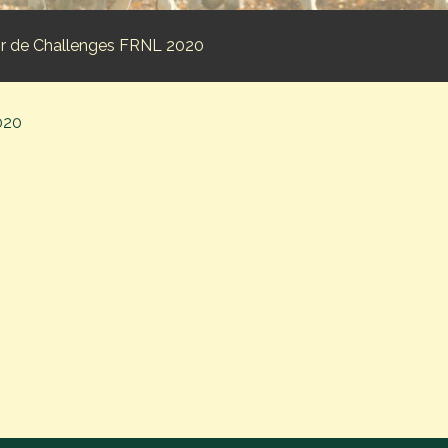
r de Challenges FRNL 2020
020