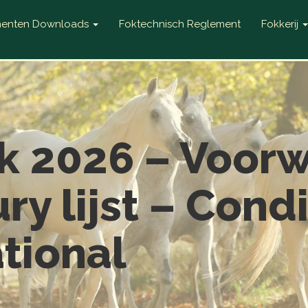
enten Downloads
Foktechnisch Reglement
Fokkerij
k 2026 – Voor
ury lijst – Cond
ational