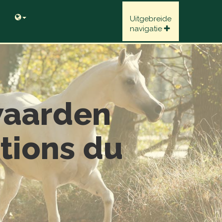
Uitgebreide
navigatie
waarden
itions du