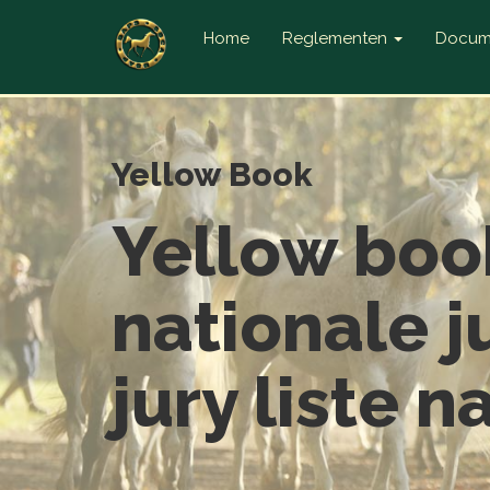
Home
Reglementen
Docum
Yellow Book
Yellow boo
nationale j
jury liste n