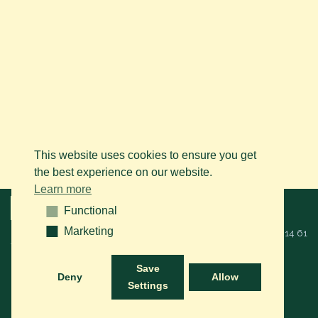
This website uses cookies to ensure you get
the best experience on our website.
Learn more
Menu
Functional
Functional
Marketing
Marketing
© 2026 BAPS vzw. Alle rechten voorbehouden. Bel ons op
+32 (0)14 61
76 09
of via mail:
info@arabianhorse.be
Save
Deny
Allow
Settings