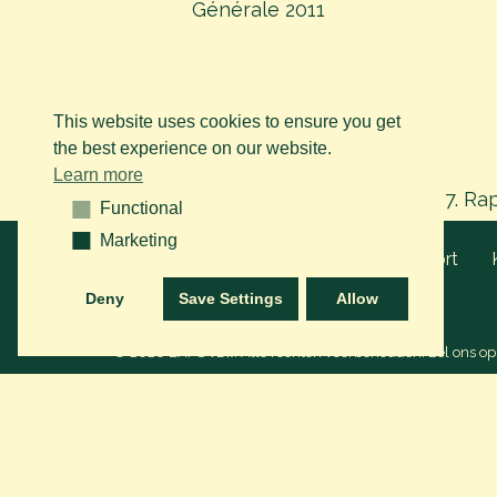
Générale 2011
This website uses cookies to ensure you get
the best experience on our website.
Learn more
8. Rapport annuel Assemblée
7. Ra
Functional
Functional
Générale 2008
Marketing
Marketing
Organisatie
Wedstrijden, Show & Sport
Deny
Save Settings
Allow
Nieuws
© 2026 BAPS vzw. Alle rechten voorbehouden. Bel ons o
4. Rapport annuel Assemblée
3. Ra
Générale 2004
Gé
A