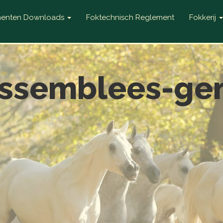
enten Downloads
Foktechnisch Reglement
Fokkerij
ssemblees-ge