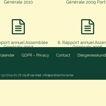
Générale 2010
Générale 2009 Part 
pport annuel Assemblée
6. Rapport annuel Ass
Générale 2007
Générale 2006
Kalender
GDPR – Privacy
Contact
Diergeneeskund
p
+32 (0)14 61 76 09
of via mail:
info@arabianhorse.be
pport annuel Assemblée
2. Rapport annuel Ass
nérale 2003 Part II +
Générale 2003 Part
ssemblée Générale
extraordinaire 2003