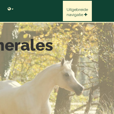
Uitgebreide
navigatie
nerales