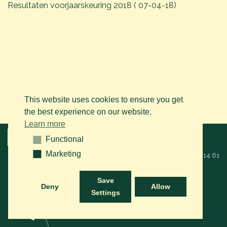
Resultaten voorjaarskeuring 2018 ( 07-04-18)
This website uses cookies to ensure you get
the best experience on our website.
Learn more
Menu
Functional
Functional
Marketing
Marketing
© 2026 BAPS vzw. Alle rechten voorbehouden. Bel ons op
+32 (0)14 61
76 09
of via mail:
info@arabianhorse.be
Save
Deny
Allow
Settings