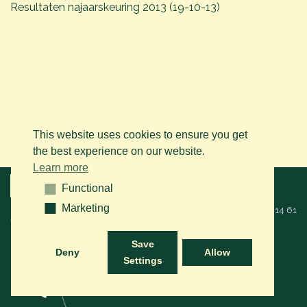
Resultaten najaarskeuring 2013 (19-10-13)
This website uses cookies to ensure you get
the best experience on our website.
Learn more
Menu
Functional
Functional
Marketing
Marketing
© 2026 BAPS vzw. Alle rechten voorbehouden. Bel ons op
+32 (0)14 61
76 09
of via mail:
info@arabianhorse.be
Save
Deny
Allow
Settings