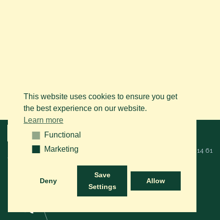
This website uses cookies to ensure you get
the best experience on our website.
Learn more
Menu
Functional
Functional
Marketing
Marketing
© 2026 BAPS vzw. Alle rechten voorbehouden. Bel ons op
+32 (0)14 61
76 09
of via mail:
info@arabianhorse.be
Save
Deny
Allow
Settings