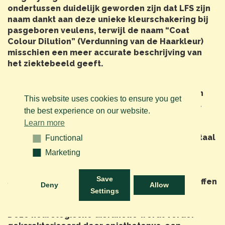
ondertussen duidelijk geworden zijn dat LFS zijn
naam dankt aan deze unieke kleurschakering bij
pasgeboren veulens, terwijl de naam “Coat
Colour Dilution” (Verdunning van de Haarkleur)
misschien een meer accurate beschrijving van
het ziektebeeld geeft.
In vele gevallen hebben FLS-veulens een
moeilijke bevalling (dystocia) achter de rug en
This website uses cookies to ensure you get
geen van hen zal kunnen rechtstaan of zuigen.
the best experience on our website.
Om deze reden wordt soms de verkeerde
Learn more
diagnose gemaakt, als zou het om een zgn.
“dummy”-veulen gaan, dat lijdt aan het neonataal
Functional
Functional
onaangepastheidssyndroom (“neonatal
Marketing
Marketing
maladjustment syndrome”) ten gevolge van
zuurstofgebrek tijden de zware bevalling. De
Save
symptomen kunnen ook lijken op die aangetroffen
Deny
Allow
Settings
bij veulens met ruggenmergletsel, maar deze
missen de karakteristieke haarkleur.
Deze neurologische disfunctie wordt verder