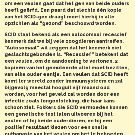
om een veulen gaat dat het gen van beide ouders
heeft geërfd. Een paard dat slechts één kopie
van het SCID-gen draagt moet hierbij in alle
opzichten als “gezond” beschouwd worden.
SCID staat bekend als een autosomaal recessief
kenmerk dat we bij vele zoogdieren aantreffen.
“Autosomaal” wil zeggen dat het kenmerk niet
geslachtsgebonden is. “Recessief” betekent dat
een veulen, om de aandoening te vertonen, 2
kopieën van het gemuteerde allel moet bezitten,
van elke ouder eentje. Een veulen dat SCID heeft
komt ter wereld zonder immuunsysteem en zal
bijgevolg meestal hooguit vijf maand oud
worden, voor het geveld zal worden door een
infectie zoals longontsteking, die haar kans
schoon ziet. Fokkers die SCID vermoeden kunnen
een genetische test laten uitvoeren bij het
veulen of bij beide ouderdieren, en bij een
positief resultaat kiezen voor een snelle
euthanasie van het veulen om het te behoeden