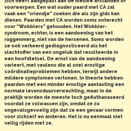
zich heeft aangepast aan de nieuwe afstanden of
voorwerpen. Een wat ouder paard met CA zal
vaak een “vriendje” zoeken die als zijn gids kan
dienen. Paarden met CA worden soms onterecht
voor “Wobblers” gehouden. Het Wobbler-
syndroom, echter, is een aandoening van het
ruggenmerg, niet van de hersenen. Soms worden
ze ook verkeerd gediagnosticeerd als het
slachtoffer van een ongeluk dat resulteerde in
een hoofdletsel. De ernst van de aandoening
varieert, met veulens die al snel ernstige
coördinatieproblemen hebben, terwijl andere
mildere symptomen vertonen. In theorie hebben
paarden met een minder ernstige aantasting een
normale levensduurverwachting, maar in de
praktijk worden de meeste toch geëuthanaseerd
voordat ze volwassen zijn, omdat ze zo
ongevalsgevoelig zijn dat ze een gevaar vormen
voor zichzelf en anderen. Het is nu eenmaal niet
veilig rijden met ze.