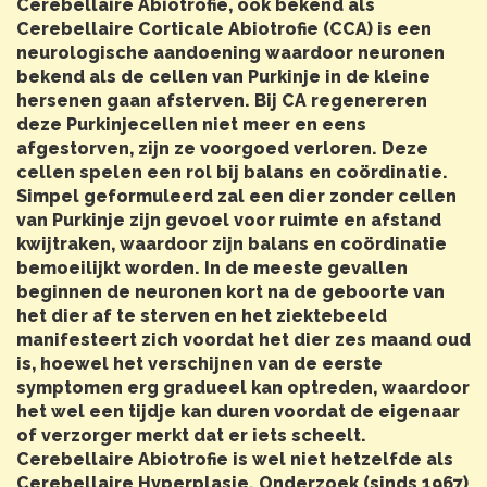
Cerebellaire Abiotrofie, ook bekend als
Cerebellaire Corticale Abiotrofie (CCA) is een
neurologische aandoening waardoor neuronen
bekend als de cellen van Purkinje in de kleine
hersenen gaan afsterven. Bij CA regenereren
deze Purkinjecellen niet meer en eens
afgestorven, zijn ze voorgoed verloren. Deze
cellen spelen een rol bij balans en coördinatie.
Simpel geformuleerd zal een dier zonder cellen
van Purkinje zijn gevoel voor ruimte en afstand
kwijtraken, waardoor zijn balans en coördinatie
bemoeilijkt worden. In de meeste gevallen
beginnen de neuronen kort na de geboorte van
het dier af te sterven en het ziektebeeld
manifesteert zich voordat het dier zes maand oud
is, hoewel het verschijnen van de eerste
symptomen erg gradueel kan optreden, waardoor
het wel een tijdje kan duren voordat de eigenaar
of verzorger merkt dat er iets scheelt.
Cerebellaire Abiotrofie is wel niet hetzelfde als
Cerebellaire Hyperplasie. Onderzoek (sinds 1967)