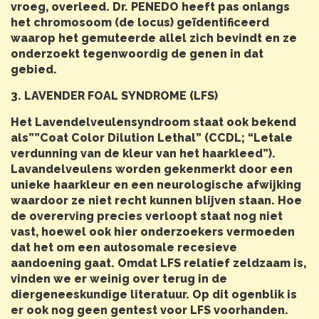
vroeg, overleed. Dr. PENEDO heeft pas onlangs
het chromosoom (de locus) geïdentificeerd
waarop het gemuteerde allel zich bevindt en ze
onderzoekt tegenwoordig de genen in dat
gebied.
3. LAVENDER FOAL SYNDROME (LFS)
Het Lavendelveulensyndroom staat ook bekend
als””Coat Color Dilution Lethal” (CCDL; “Letale
verdunning van de kleur van het haarkleed”).
Lavandelveulens worden gekenmerkt door een
unieke haarkleur en een neurologische afwijking
waardoor ze niet recht kunnen blijven staan. Hoe
de overerving precies verloopt staat nog niet
vast, hoewel ook hier onderzoekers vermoeden
dat het om een autosomale recesieve
aandoening gaat. Omdat LFS relatief zeldzaam is,
vinden we er weinig over terug in de
diergeneeskundige literatuur. Op dit ogenblik is
er ook nog geen gentest voor LFS voorhanden.