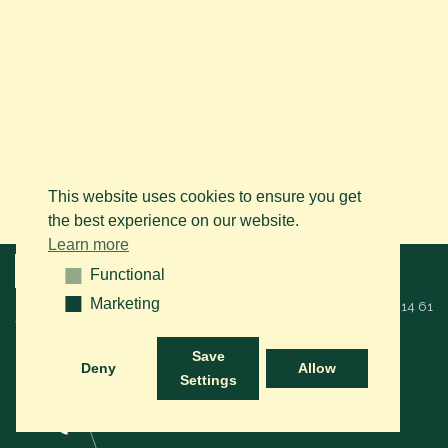
This website uses cookies to ensure you get
the best experience on our website.
Learn more
Menu
Functional
Functional
Marketing
Marketing
© 2026 BAPS vzw. Alle rechten voorbehouden. Bel ons op
+32 (0)14 61
76 09
of via mail:
info@arabianhorse.be
Save
Deny
Allow
Settings