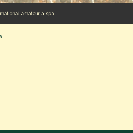
ernational-amateur-a-spa
a