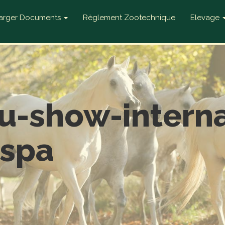
harger Documents
Règlement Zootechnique
Elevage
du-show-interna
-spa