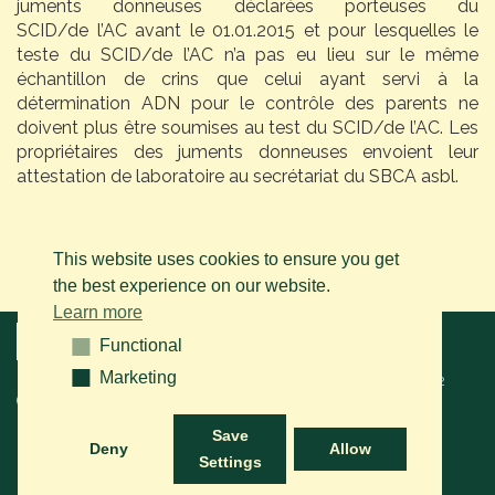
juments donneuses déclarées porteuses du
SCID/de l’AC avant le 01.01.2015 et pour lesquelles le
teste du SCID/de l’AC n’a pas eu lieu sur le même
échantillon de crins que celui ayant servi à la
détermination ADN pour le contrôle des parents ne
doivent plus être soumises au test du SCID/de l’AC. Les
propriétaires des juments donneuses envoient leur
attestation de laboratoire au secrétariat du SBCA asbl.
This website uses cookies to ensure you get
the best experience on our website.
Learn more
Menu
Functional
Functional
Marketing
Marketing
© 2026 BAPS vzw. Tous droits réservés. Contactez-nous sur le
+32
(0)14 61 76 09
ou via e-mail:
info@arabianhorse.be
Save
Deny
Allow
Settings