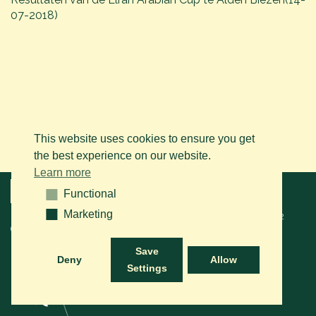
07-2018)
This website uses cookies to ensure you get
the best experience on our website.
Learn more
Menu
Functional
Functional
Marketing
Marketing
© 2026 BAPS vzw. Tous droits réservés. Contactez-nous sur le
+32
(0)14 61 76 09
ou via e-mail:
info@arabianhorse.be
Save
Deny
Allow
Settings