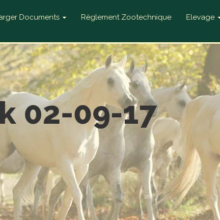
harger Documents
Règlement Zootechnique
Elevage
k 02-09-17