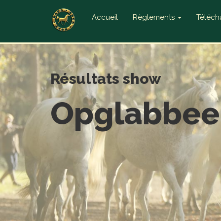
Accueil
Règlements
Téléc
Résultats show
Opglabbee