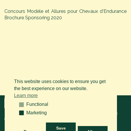
Concours Modèle et Allures pour Chevaux d'Endurance
Brochure Sponsoring 2020
This website uses cookies to ensure you get
the best experience on our website.
Learn more
Menu
Functional
Functional
Marketing
Marketing
© 2026 BAPS vzw. Tous droits réservés. Contactez-nous sur le
+32
(0)14 61 76 09
ou via e-mail:
info@arabianhorse.be
Save