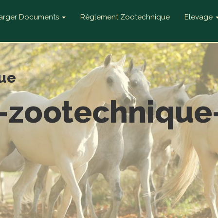
harger Documents
Règlement Zootechnique
Elevage
ue
-zootechnique