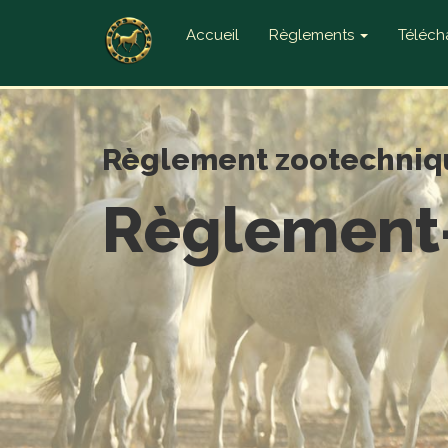
Accueil
Règlements
Téléc
Règlement zootechniq
Règlement