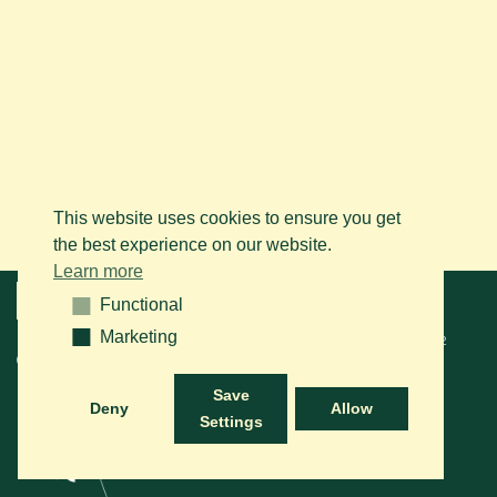
This website uses cookies to ensure you get
the best experience on our website.
Learn more
Menu
Functional
Functional
Marketing
Marketing
© 2026 BAPS vzw. Tous droits réservés. Contactez-nous sur le
+32
(0)14 61 76 09
ou via e-mail:
info@arabianhorse.be
Save
Deny
Allow
Settings