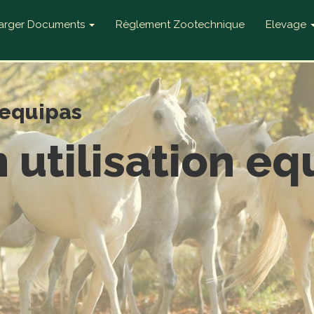
harger Documents
Règlement Zootechnique
Elevage
n equipas
n utilisation eq