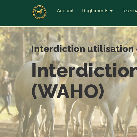
Accueil
Règlements
Téléc
Interdiction utilisatio
Interdictio
(WAHO)