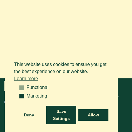
This website uses cookies to ensure you get
the best experience on our website.
Learn more
Menu
Functional
Functional
Marketing
Marketing
© 2026 BAPS vzw. Tous droits réservés. Contactez-nous sur le
+32
(0)14 61 76 09
ou via e-mail:
info@arabianhorse.be
Save
Deny
Allow
Settings