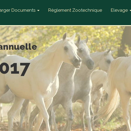
harger Documents
Règlement Zootechnique
Elevage
annuelle
2017