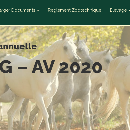
harger Documents
Règlement Zootechnique
Elevage
annuelle
G – AV 2020