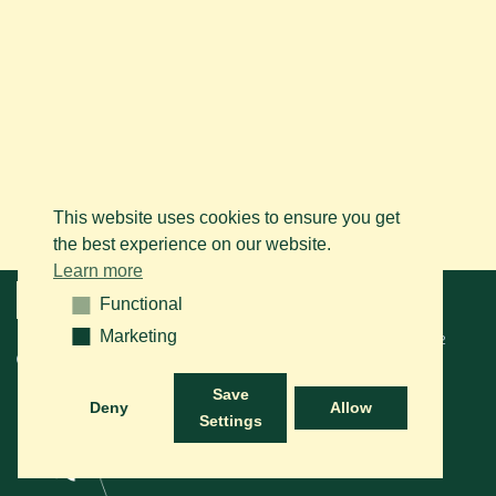
This website uses cookies to ensure you get
the best experience on our website.
Learn more
Menu
Functional
Functional
Marketing
Marketing
© 2026 BAPS vzw. Tous droits réservés. Contactez-nous sur le
+32
(0)14 61 76 09
ou via e-mail:
info@arabianhorse.be
Save
Deny
Allow
Settings