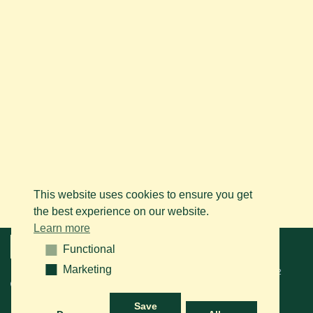
This website uses cookies to ensure you get
the best experience on our website.
Learn more
Menu
Functional
Functional
Marketing
Marketing
© 2026 BAPS vzw. Tous droits réservés. Contactez-nous sur le
+32
(0)14 61 76 09
ou via e-mail:
info@arabianhorse.be
Save