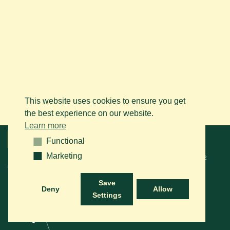
This website uses cookies to ensure you get
the best experience on our website.
Learn more
Menu
Functional
Functional
Marketing
Marketing
© 2026 BAPS vzw. Tous droits réservés. Contactez-nous sur le
+32
(0)14 61 76 09
ou via e-mail:
info@arabianhorse.be
Save
Deny
Allow
Settings