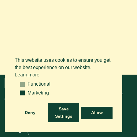
This website uses cookies to ensure you get
the best experience on our website.
Learn more
Menu
Functional
Functional
Marketing
Marketing
© 2026 BAPS vzw. Tous droits réservés. Contactez-nous sur le
+32
(0)14 61 76 09
ou via e-mail:
info@arabianhorse.be
Save
Deny
Allow
Settings