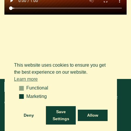
This website uses cookies to ensure you get
the best experience on our website.
Learn more
Menu
Functional
Functional
Marketing
Marketing
© 2026 BAPS vzw. Tous droits réservés. Contactez-nous sur le
+32
(0)14 61 76 09
ou via e-mail:
info@arabianhorse.be
Save
Deny
Allow
Settings