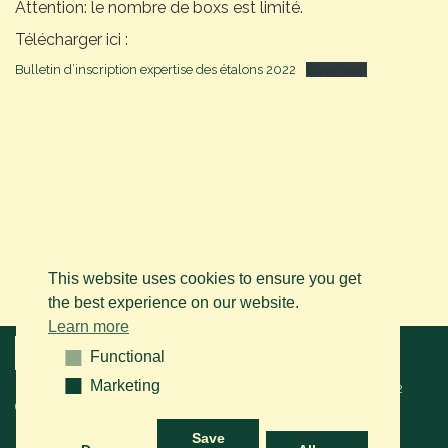
Attention: le nombre de boxs est limité.
Télécharger ici :
Bulletin d’inscription expertise des étalons 2022
Download
This website uses cookies to ensure you get
the best experience on our website.
Learn more
Menu
Functional
Functional
Marketing
Marketing
© 2026 BAPS vzw. Tous droits réservés. Contactez-nous sur le
+32
(0)14 61 76 09
ou via e-mail:
info@arabianhorse.be
Save