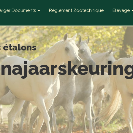
harger Documents
Règlement Zootechnique
Elevage
s étalons
 najaarskeuring