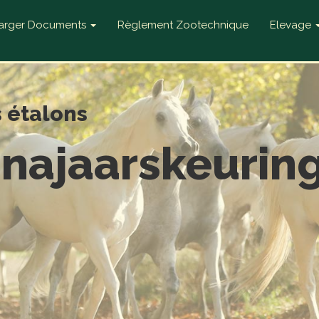
harger Documents
Règlement Zootechnique
Elevage
s étalons
 najaarskeuring