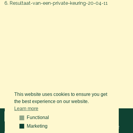
6. Resultaat-van-een-private-keuring-20-04-11
This website uses cookies to ensure you get
the best experience on our website.
Learn more
Menu
Functional
Functional
Marketing
Marketing
© 2026 BAPS vzw. Tous droits réservés. Contactez-nous sur le
+32
(0)14 61 76 09
ou via e-mail:
info@arabianhorse.be