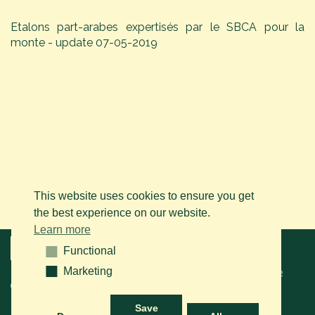
Etalons part-arabes expertisés par le SBCA pour la
monte - update 07-05-2019
This website uses cookies to ensure you get
the best experience on our website.
Learn more
Menu
Functional
Functional
Marketing
Marketing
© 2026 BAPS vzw. Tous droits réservés. Contactez-nous sur le
+32
(0)14 61 76 09
ou via e-mail:
info@arabianhorse.be
Save