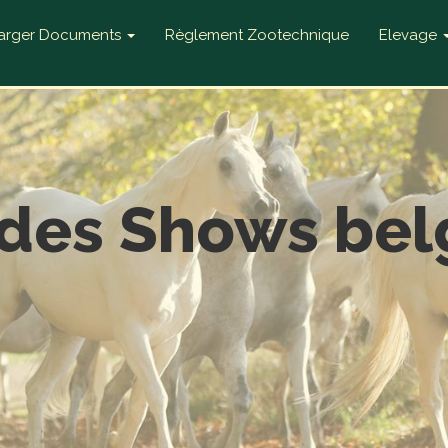
harger Documents
Règlement Zootechnique
Elevage
 des Shows bel