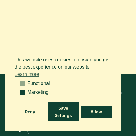
This website uses cookies to ensure you get
the best experience on our website.
Learn more
Menu
Functional
Functional
Marketing
Marketing
© 2026 BAPS vzw. Tous droits réservés. Contactez-nous sur le
+32
(0)14 61 76 09
ou via e-mail:
info@arabianhorse.be
Save
Deny
Allow
Settings